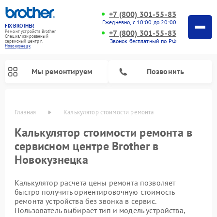
+7 (800) 301-55-83
Ежедневно, с 10:00 до 20:00
FIX-BROTHER
+7 (800) 301-55-83
Ремонт устройств Brother
Специализированный
Звонок бесплатный по РФ
cервисный центр г.
Новокузнецк
Мы ремонтируем
Позвонить
Главная
Калькулятор стоимости ремонта
Калькулятор стоимости ремонта в
сервисном центре Brother в
Новокузнецка
Калькулятор расчета цены ремонта позволяет
быстро получить ориентировочную стоимость
ремонта устройства без звонка в сервис.
Ремонт вышивальных машин Brother
Ремонт распошивальных машин Brother
Ремонт швейных машинок Brother
Пользователь выбирает тип и модель устройства,