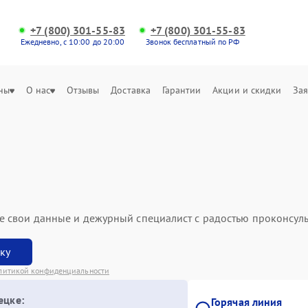
+7 (800) 301-55-83
+7 (800) 301-55-83
Ежедневно, с 10:00 до 20:00
Звонок бесплатный по РФ
ны
О нас
Отзывы
Доставка
Гарантии
Акции и скидки
Зая
ьте свои данные и дежурный специалист с радостью проконсуль
вку
литикой конфиденциальности
ецке:
Горячая линия