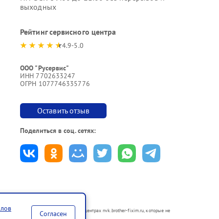
выходных
Рейтинг сервисного центра
4.9-5.0
ООО "Русервис"
ИНН 7702633247
ОГРН 1077746335776
Оставить отзыв
Поделиться в соц. сетях:
йлов
ются в неавторизованных сервисных центрах nvk.brother-fixim.ru, которые не
Согласен