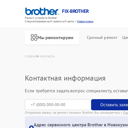
FIX-BROTHER
Ремонт устройств Brother
Специализированный cервисный центр г.
Новокузнецк
Мы ремонтируем
Срочный ремонт
Це
главная
контакты
Контактная информация
Если требуется задать вопрос специалисту, остав
Оставить зая
Отправляя заявку на ремонт техники Brother, Вы соглашаетесь с
По
Ремонт распошивальных машин Brother
Ремонт швейных машинок Brother
Ремонт вышивальных машин Brother
Адрес сервисного центра Brother в Новокузн