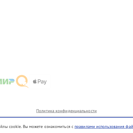
Политика конфиденциальности
айлы cookie. Вы можете ознакомиться с
правилами использования фа
и которых сервисные центры nvk.brother-fixim.ru предоставляют услуги по ремонту. Услуги оказыва
телями.