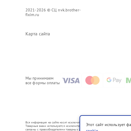
2021-2026 © СЦ nvk.brother-
fixim.ru
Карта сайта
Мы принимаем
все формы оплаты
Вся информация на сайте носит исключительно справочный характер.
Этот сайт использует ф
Товарные знаки используются исключительно для описания устройств, в отношени
связаны с правообладателями товарных знаков или их официальными представи
cookie