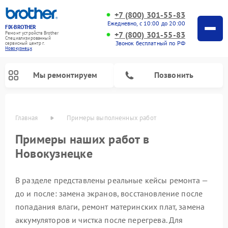
+7 (800) 301-55-83
Ежедневно, с 10:00 до 20:00
FIX-BROTHER
+7 (800) 301-55-83
Ремонт устройств Brother
Специализированный
Звонок бесплатный по РФ
cервисный центр г.
Новокузнецк
Мы ремонтируем
Позвонить
Главная
Примеры выполненных работ
Примеры наших работ в
Новокузнецке
В разделе представлены реальные кейсы ремонта —
до и после: замена экранов, восстановление после
попадания влаги, ремонт материнских плат, замена
Ремонт вышивальных машин Brother
Ремонт распошивальных машин Brother
Ремонт швейных машинок Brother
аккумуляторов и чистка после перегрева. Для