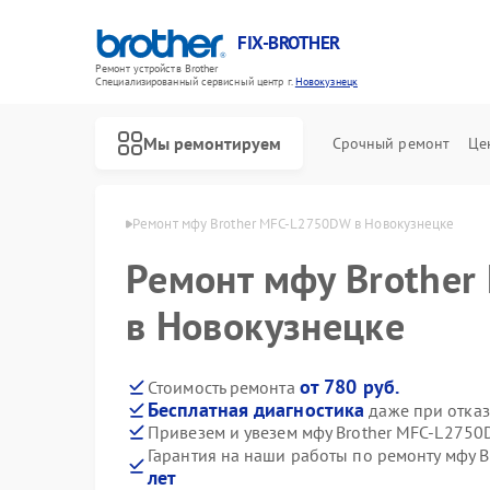
FIX-BROTHER
Ремонт устройств Brother
Специализированный cервисный центр г.
Новокузнецк
Мы ремонтируем
Срочный ремонт
Це
ther в Новокузнецке
Ремонт мфу Brother MFC-L2750DW в Новокузнецке
Ремонт мфу Brothe
в Новокузнецке
от 780 руб.
Стоимость ремонта
Бесплатная диагностика
даже при отказ
Ремонт распошивальных машин Brother
Ремонт швейных машинок Brother
Ремонт вышивальных машин Brother
Привезем и увезем мфу Brother MFC-L2750
Гарантия на наши работы по ремонту мфу 
лет