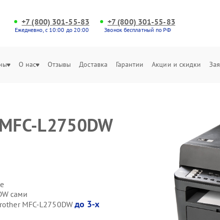
+7 (800) 301-55-83
+7 (800) 301-55-83
Ежедневно, с 10:00 до 20:00
Звонок бесплатный по РФ
ны
О нас
Отзывы
Доставка
Гарантии
Акции и скидки
Зая
r MFC-L2750DW
е
DW сами
до 3-х
Brother MFC-L2750DW