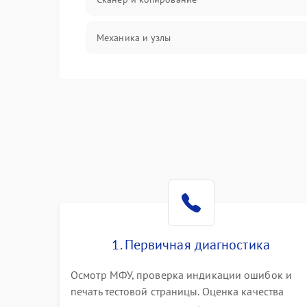
Механика и узлы
Программные сбои
Подключение и интерфейсы
Дисплей и органы управления
Изображение
Проблемы с механикой
1. Первичная диагностика
Питание и запуск
Осмотр МФУ, проверка индикации ошибок и
печать тестовой страницы. Оценка качества