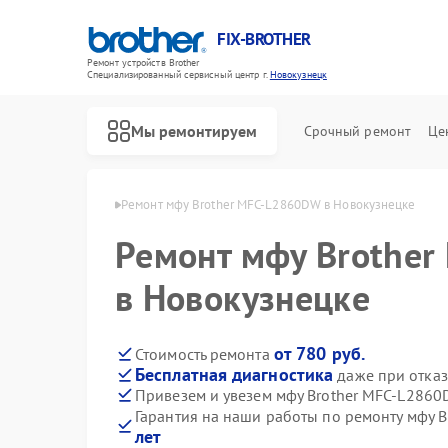
FIX-BROTHER
Ремонт устройств Brother
Специализированный cервисный центр г.
Новокузнецк
Мы ремонтируем
Срочный ремонт
Це
ther в Новокузнецке
Ремонт мфу Brother MFC-L2860DW в Новокузнецке
Ремонт мфу Brothe
в Новокузнецке
от 780 руб.
Стоимость ремонта
Бесплатная диагностика
даже при отказ
Ремонт распошивальных машин Brother
Ремонт швейных машинок Brother
Ремонт вышивальных машин Brother
Привезем и увезем мфу Brother MFC-L2860
Гарантия на наши работы по ремонту мфу 
лет