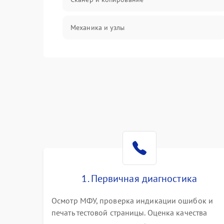
Механика и узлы
Программные сбои
Подключение и интерфейсы
Дисплей и органы управления
Изображение
Проблемы с механикой
1. Первичная диагностика
Питание и запуск
Осмотр МФУ, проверка индикации ошибок и
печать тестовой страницы. Оценка качества