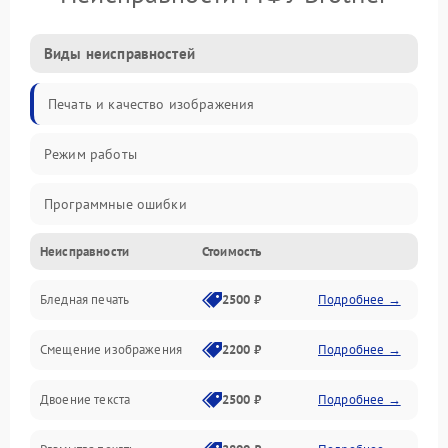
Виды неисправностей
Печать и качество изображения
Режим работы
Программные ошибки
Неисправности
Стоимость
Картриджи и расходники
Бледная печать
2500 ₽
Подробнее →
Сканер и копирование
Смещение изображения
2200 ₽
Подробнее →
Механика и узлы
Двоение текста
2500 ₽
Подробнее →
Программные сбои