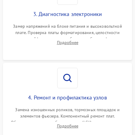
3. Диагностика электроники
Замер напряжений на блоке питания и высоковольтной
плате. Проверка платы форматирования, целостности
плоских шлейфов сканера и работоспособности флажков и
Подробнее
оптопар (датчиков прохождения бумаги).
4. Ремонт и профилактика узлов
Замена изношенных роликов, тормозных площадок и
элементов фьюзера. Компонентный ремонт плат.
Обязательная очистка блока лазера (LSU), зеркал и тракта
Подробнее
печати от просыпанного тонера и бумажной пыли.