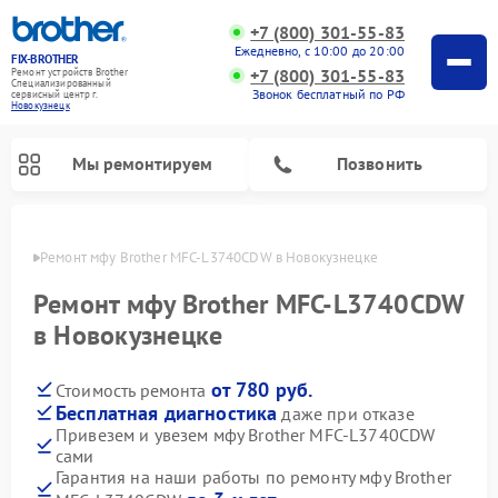
+7 (800) 301-55-83
Ежедневно, с 10:00 до 20:00
FIX-BROTHER
+7 (800) 301-55-83
Ремонт устройств Brother
Специализированный
Звонок бесплатный по РФ
cервисный центр г.
Новокузнецк
Мы ремонтируем
Позвонить
нецке
Ремонт мфу Brother MFC-L3740CDW в Новокузнецке
Ремонт мфу Brother MFC-L3740CDW
в Новокузнецке
от 780 руб.
Стоимость ремонта
Ремонт распошивальных машин Brother
Ремонт швейных машинок Brother
Ремонт вышивальных машин Brother
Бесплатная диагностика
даже при отказе
Привезем и увезем мфу Brother MFC-L3740CDW
сами
Гарантия на наши работы по ремонту мфу Brother