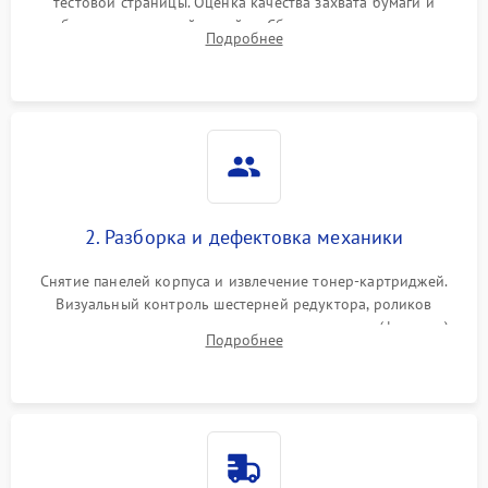
тестовой страницы. Оценка качества захвата бумаги и
работы сканирующей линейки. Сбор данных о замятиях,
Подробнее
дефектах изображения или посторонних шумах при работе.
2. Разборка и дефектовка механики
Снятие панелей корпуса и извлечение тонер-картриджей.
Визуальный контроль шестерней редуктора, роликов
захвата, термопленки и прижимного вала в печи (фьюзере).
Подробнее
Проверка оптики сканера на загрязнения.