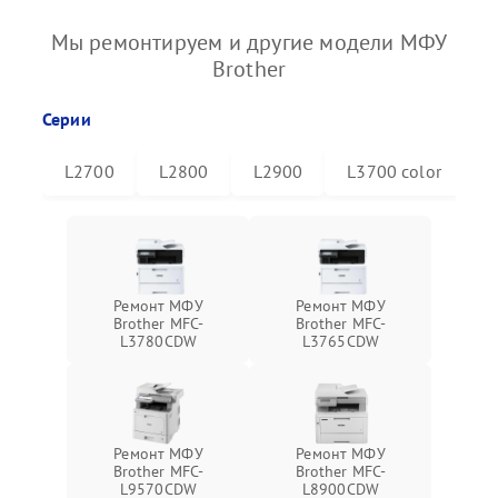
Мы ремонтируем и другие модели МФУ
Brother
Серии
L2700
L2800
L2900
L3700 color
L
Ремонт МФУ
Ремонт МФУ
Brother MFC-
Brother MFC-
L3780CDW
L3765CDW
Ремонт МФУ
Ремонт МФУ
Brother MFC-
Brother MFC-
L9570CDW
L8900CDW