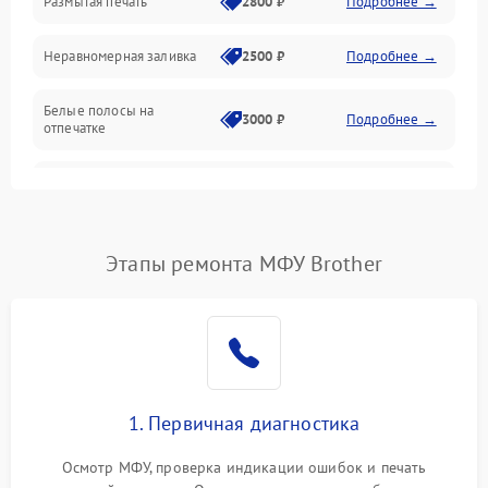
Размытая печать
2800 ₽
Подробнее →
Подключение и интерфейсы
Неравномерная заливка
2500 ₽
Подробнее →
Дисплей и органы управления
Белые полосы на
Изображение
3000 ₽
Подробнее →
отпечатке
Проблемы с механикой
Чёрный фон на листе
3500 ₽
Подробнее →
Питание и запуск
Этапы ремонта МФУ Brother
1. Первичная диагностика
Осмотр МФУ, проверка индикации ошибок и печать