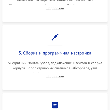
Обязательная очистка блока лазера (LSU), зеркал и тракта
Подробнее
печати от просыпанного тонера и бумажной пыли.
5. Сборка и программная настройка
Аккуратный монтаж узлов, подключение шлейфов и сборка
корпуса. Сброс сервисных счетчиков (абсорбера, узла
закрепления), обновление прошивки и программная
Подробнее
калибровка цветопередачи и позиционирования сканера.