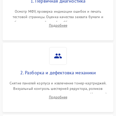
1. Первичная диагностика
Осмотр МФУ, проверка индикации ошибок и печать
тестовой страницы. Оценка качества захвата бумаги и
работы сканирующей линейки. Сбор данных о замятиях,
Подробнее
дефектах изображения или посторонних шумах при работе.
2. Разборка и дефектовка механики
Снятие панелей корпуса и извлечение тонер-картриджей.
Визуальный контроль шестерней редуктора, роликов
захвата, термопленки и прижимного вала в печи (фьюзере).
Подробнее
Проверка оптики сканера на загрязнения.