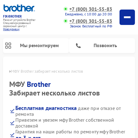
+7 (800) 301-55-83
Ежедневно, с 10:00 до 20:00
FIX-BROTHER
+7 (800) 301-55-83
Ремонт устройств Brother
Специализированный
Звонок бесплатный по РФ
cервисный центр г.
Новокузнецк
Мы ремонтируем
Позвонить
нецке
МФУ Brother забирает несколько листов
МФУ
Brother
Забирает несколько листов
Бесплатная диагностика
даже при отказе от
Ремонт распошивальных машин Brother
Ремонт швейных машинок Brother
Ремонт вышивальных машин Brother
ремонта
Привезем и увезем мфу Brother собственной
доставкой
Гарантия на наши работы по ремонту мфу Brother
до 3-х лет