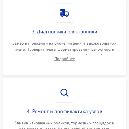
3. Диагностика электроники
Замер напряжений на блоке питания и высоковольтной
плате. Проверка платы форматирования, целостности
плоских шлейфов сканера и работоспособности флажков и
Подробнее
оптопар (датчиков прохождения бумаги).
4. Ремонт и профилактика узлов
Замена изношенных роликов, тормозных площадок и
элементов фьюзера. Компонентный ремонт плат.