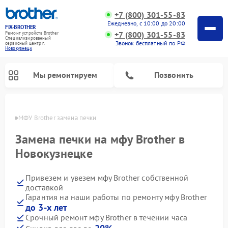
+7 (800) 301-55-83
Ежедневно, с 10:00 до 20:00
FIX-BROTHER
+7 (800) 301-55-83
Ремонт устройств Brother
Специализированный
Звонок бесплатный по РФ
cервисный центр г.
Новокузнецк
Мы ремонтируем
Позвонить
нецке
МФУ Brother замена печки
Замена печки на мфу Brother в
Новокузнецке
Привезем и увезем мфу Brother собственной
Ремонт распошивальных машин Brother
Ремонт швейных машинок Brother
Ремонт вышивальных машин Brother
доставкой
Гарантия на наши работы по ремонту мфу Brother
до 3-х лет
Срочный ремонт мфу Brother в течении часа