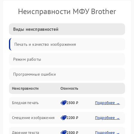
Неисправности МФУ Brother
Виды неисправностей
Печать и качество изображения
Режим работы
Программные ошибки
Неисправности
Стоимость
Картриджи и расходники
Бледная печать
2500 ₽
Подробнее →
Сканер и копирование
Смещение изображения
2200 ₽
Подробнее →
Механика и узлы
Двоение текста
2500 ₽
Подробнее →
Программные сбои