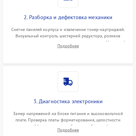
2. Разборка и дефектовка механики
Снятие панелей корпуса и извлечение тонер-картриджей.
Визуальный контроль шестерней редуктора, роликов
захвата, термопленки и прижимного вала в печи (фьюзере).
Подробнее
Проверка оптики сканера на загрязнения.
3. Диагностика электроники
Замер напряжений на блоке питания и высоковольтной
плате. Проверка платы форматирования, целостности
плоских шлейфов сканера и работоспособности флажков и
Подробнее
оптопар (датчиков прохождения бумаги).