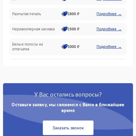
Размытая печать
2800 ₽
Подробнее →
Подключение и интерфейсы
Неравномерная заливка
2500 ₽
Подробнее →
Дисплей и органы управления
Белые полосы на
Изображение
3000 ₽
Подробнее →
отпечатке
Проблемы с механикой
Чёрный фон на листе
3500 ₽
Подробнее →
Питание и запуск
У Вас остались вопросы?
Оставьте заявку, мы свяжемся с Вами в ближайшее
время
Заказать звонок