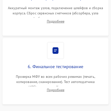
Аккуратный монтаж узлов, подключение шлейфов и сборка
корпуса. Сброс сервисных счетчиков (абсорбера, узла
закрепления), обновление прошивки и программная
Подробнее
калибровка цветопередачи и позиционирования сканера.
6. Финальное тестирование
Проверка МФУ во всех рабочих режимах (печать,
копирование, сканирование). Тест автоподатчика
документов (ADF) и дуплекса. Контроль качества отпечатка
Подробнее
на отсутствие серого фона, полос и надежность запекания
тонера.