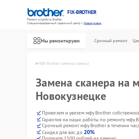
FIX-BROTHER
Ремонт устройств Brother
Специализированный cервисный центр г.
Новокузнецк
Мы ремонтируем
Срочный ремонт
Це
ther в Новокузнецке
МФУ Brother замена сканера
Замена сканера на м
Новокузнецке
Привезем и увезем мфу Brother собственно
Гарантия на наши работы по ремонту мфу B
Ремонт распошивальных машин Brother
Ремонт швейных машинок Brother
Ремонт вышивальных машин Brother
Срочный ремонт мфу Brother в течении час
20%
Скидка для вас до
Получите 1500 рублей на ремонт