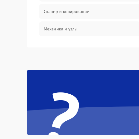
Сканер и копирование
Механика и узлы
Программные сбои
Подключение и интерфейсы
?
Дисплей и органы управления
Изображение
Проблемы с механикой
Питание и запуск