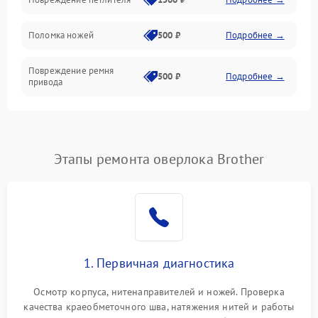
Управление и работа
Поломка ножей
500 ₽
Подробнее →
Повреждение ремня
500 ₽
Подробнее →
привода
Поломка системы смазки
1000 ₽
Подробнее →
Неисправность системы
Этапы ремонта оверлока Brother
1500 ₽
Подробнее →
подачи масла
Повреждение корпуса
1000 ₽
Подробнее →
Поломка системы защиты
500 ₽
Подробнее →
от засоров
1. Первичная диагностика
Неисправность системы
500 ₽
Подробнее →
Осмотр корпуса, нитенаправителей и ножей. Проверка
защиты от засоров
качества краеобметочного шва, натяжения нитей и работы