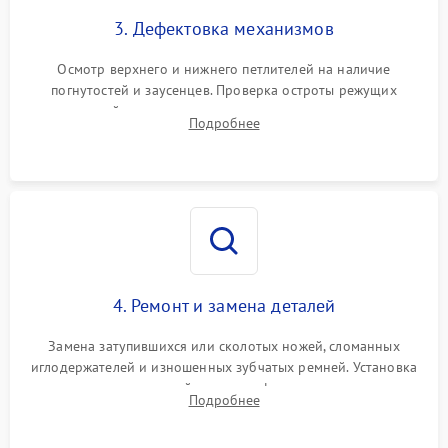
3. Дефектовка механизмов
Осмотр верхнего и нижнего петлителей на наличие
погнутостей и заусенцев. Проверка остроты режущих
кромок ножей, состояния приводного ремня, электромотора
Подробнее
и механизма дифференциальной подачи ткани.
4. Ремонт и замена деталей
Замена затупившихся или сколотых ножей, сломанных
иглодержателей и изношенных зубчатых ремней. Установка
новых петлителей взамен деформированных.
Подробнее
Восстановление контактов в педали и цепях
электропривода.