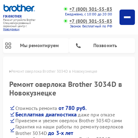
+7 (800) 301-55-83
Ежедневно, с 10:00 до 20:00
FIX-BROTHER
+7 (800) 301-55-83
Ремонт устройств Brother
Специализированный
Звонок бесплатный по РФ
cервисный центр г.
Новокузнецк
Мы ремонтируем
Позвонить
нецке
Ремонт оверлока Brother 3034D в Новокузнецке
Ремонт оверлока Brother 3034D в
Новокузнецке
от 780 руб.
Стоимость ремонта
Ремонт распошивальных машин Brother
Ремонт швейных машинок Brother
Ремонт вышивальных машин Brother
Бесплатная диагностика
даже при отказе
Привезем и увезем оверлок Brother 3034D сами
Гарантия на наши работы по ремонту оверлоков
до 3-х лет
Brother 3034D