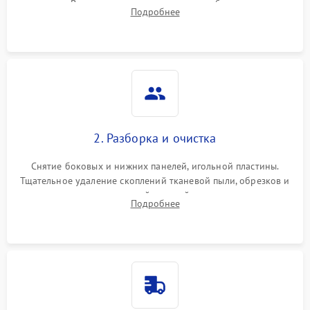
педали. Выявление пропусков стежков, обрывов нити,
Подробнее
заклинивания или тупого среза ткани на тестовом образце.
2. Разборка и очистка
Снятие боковых и нижних панелей, игольной пластины.
Тщательное удаление скоплений тканевой пыли, обрезков и
очесов из зоны петлителей и ножей с помощью жестких
Подробнее
кистей, пинцета и потока сжатого воздуха.