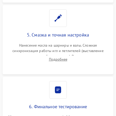
5. Смазка и точная настройка
Нанесение масла на шарниры и валы. Сложная
синхронизация работы игл и петлителей (выставление
зазоров до сотых долей миллиметра). Регулировка прижима
Подробнее
ножей, ширины обметки и хода дифференциального
транспортера.
6. Финальное тестирование