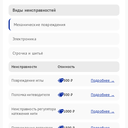
Виды неисправностей
Механические повреждения
Электроника
Строчка и шитьё
Неисправности
Стоимость
Прочие неисправности
Повреждение иглы
500 ₽
Подробнее →
Подача ткани
Поломка нитеводителя
500 ₽
Подробнее →
Игловодитель и механизмы
Неисправность регулятора
Ножи и обрезка
1000 ₽
Подробнее →
натяжения нити
Шпульки, нити и заправка
Повреждение петлителя
1500 ₽
Подробнее →