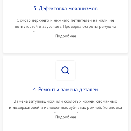
3. Дефектовка механизмов
Осмотр верхнего и нижнего петлителей на наличие
погнутостей и заусенцев. Проверка остроты режущих
кромок ножей, состояния приводного ремня, электромотора
Подробнее
и механизма дифференциальной подачи ткани.
4. Ремонт и замена деталей
Замена затупившихся или сколотых ножей, сломанных
иглодержателей и изношенных зубчатых ремней. Установка
новых петлителей взамен деформированных.
Подробнее
Восстановление контактов в педали и цепях
электропривода.