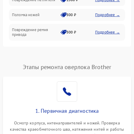
Управление и работа
Поломка ножей
500 ₽
Подробнее →
Повреждение ремня
500 ₽
Подробнее →
привода
Поломка системы смазки
1000 ₽
Подробнее →
Неисправность системы
Этапы ремонта оверлока Brother
1500 ₽
Подробнее →
подачи масла
Повреждение корпуса
1000 ₽
Подробнее →
Поломка системы защиты
500 ₽
Подробнее →
от засоров
1. Первичная диагностика
Неисправность системы
500 ₽
Подробнее →
Осмотр корпуса, нитенаправителей и ножей. Проверка
защиты от засоров
качества краеобметочного шва, натяжения нитей и работы