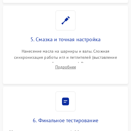
5. Смазка и точная настройка
Нанесение масла на шарниры и валы. Сложная
синхронизация работы игл и петлителей (выставление
зазоров до сотых долей миллиметра). Регулировка прижима
Подробнее
ножей, ширины обметки и хода дифференциального
транспортера.
6. Финальное тестирование