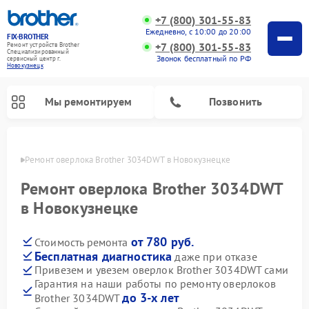
+7 (800) 301-55-83
Ежедневно, с 10:00 до 20:00
FIX-BROTHER
+7 (800) 301-55-83
Ремонт устройств Brother
Специализированный
Звонок бесплатный по РФ
cервисный центр г.
Новокузнецк
Мы ремонтируем
Позвонить
нецке
Ремонт оверлока Brother 3034DWT в Новокузнецке
Ремонт оверлока Brother 3034DWT
в Новокузнецке
от 780 руб.
Стоимость ремонта
Ремонт распошивальных машин Brother
Ремонт швейных машинок Brother
Ремонт вышивальных машин Brother
Бесплатная диагностика
даже при отказе
Привезем и увезем оверлок Brother 3034DWT сами
Гарантия на наши работы по ремонту оверлоков
до 3-х лет
Brother 3034DWT