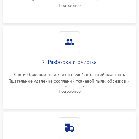
педали. Выявление пропусков стежков, обрывов нити,
Подробнее
заклинивания или тупого среза ткани на тестовом образце.
2. Разборка и очистка
Снятие боковых и нижних панелей, игольной пластины.
Тщательное удаление скоплений тканевой пыли, обрезков и
очесов из зоны петлителей и ножей с помощью жестких
Подробнее
кистей, пинцета и потока сжатого воздуха.