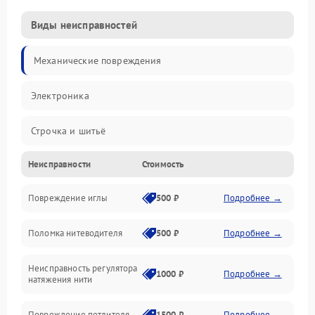
Виды неисправностей
Механические повреждения
Электроника
Строчка и шитьё
Неисправности
Стоимость
Прочие неисправности
Повреждение иглы
500 ₽
Подробнее →
Подача ткани
Поломка нитеводителя
500 ₽
Подробнее →
Игловодитель и механизмы
Неисправность регулятора
Ножи и обрезка
1000 ₽
Подробнее →
натяжения нити
Шпульки, нити и заправка
Повреждение петлителя
1500 ₽
Подробнее →