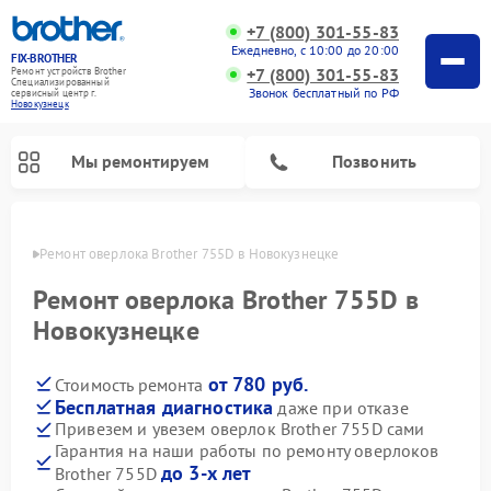
+7 (800) 301-55-83
Ежедневно, с 10:00 до 20:00
FIX-BROTHER
+7 (800) 301-55-83
Ремонт устройств Brother
Специализированный
Звонок бесплатный по РФ
cервисный центр г.
Новокузнецк
Мы ремонтируем
Позвонить
нецке
Ремонт оверлока Brother 755D в Новокузнецке
Ремонт оверлока Brother 755D в
Новокузнецке
от 780 руб.
Стоимость ремонта
Ремонт распошивальных машин Brother
Ремонт швейных машинок Brother
Ремонт вышивальных машин Brother
Бесплатная диагностика
даже при отказе
Привезем и увезем оверлок Brother 755D сами
Гарантия на наши работы по ремонту оверлоков
до 3-х лет
Brother 755D