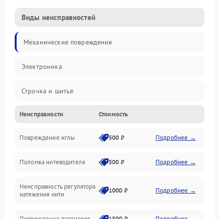
Виды неисправностей
Механические повреждения
Электроника
Строчка и шитьё
Неисправности
Стоимость
Прочие неисправности
Повреждение иглы
500 ₽
Подробнее →
Подача ткани
Поломка нитеводителя
500 ₽
Подробнее →
Игловодитель и механизмы
Неисправность регулятора
Ножи и обрезка
1000 ₽
Подробнее →
натяжения нити
Шпульки, нити и заправка
Повреждение петлителя
1500 ₽
Подробнее →