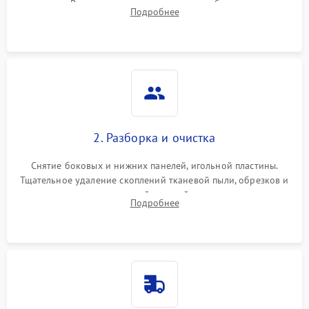
педали. Выявление пропусков стежков, обрывов нити,
Подробнее
заклинивания или тупого среза ткани на тестовом образце.
2. Разборка и очистка
Снятие боковых и нижних панелей, игольной пластины.
Тщательное удаление скоплений тканевой пыли, обрезков и
очесов из зоны петлителей и ножей с помощью жестких
Подробнее
кистей, пинцета и потока сжатого воздуха.