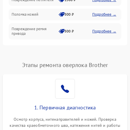
Управление и работа
Поломка ножей
500 ₽
Подробнее →
Повреждение ремня
500 ₽
Подробнее →
привода
Поломка системы смазки
1000 ₽
Подробнее →
Неисправность системы
Этапы ремонта оверлока Brother
1500 ₽
Подробнее →
подачи масла
Повреждение корпуса
1000 ₽
Подробнее →
Поломка системы защиты
500 ₽
Подробнее →
от засоров
1. Первичная диагностика
Неисправность системы
500 ₽
Подробнее →
Осмотр корпуса, нитенаправителей и ножей. Проверка
защиты от засоров
качества краеобметочного шва, натяжения нитей и работы