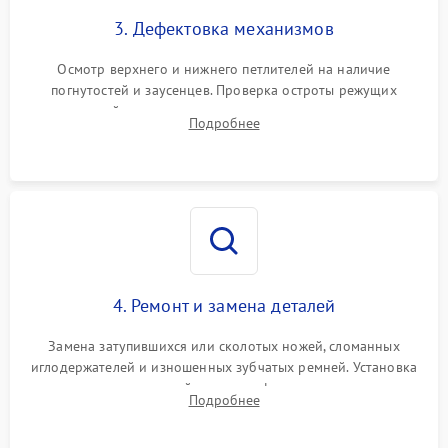
3. Дефектовка механизмов
Осмотр верхнего и нижнего петлителей на наличие
погнутостей и заусенцев. Проверка остроты режущих
кромок ножей, состояния приводного ремня, электромотора
Подробнее
и механизма дифференциальной подачи ткани.
4. Ремонт и замена деталей
Замена затупившихся или сколотых ножей, сломанных
иглодержателей и изношенных зубчатых ремней. Установка
новых петлителей взамен деформированных.
Подробнее
Восстановление контактов в педали и цепях
электропривода.