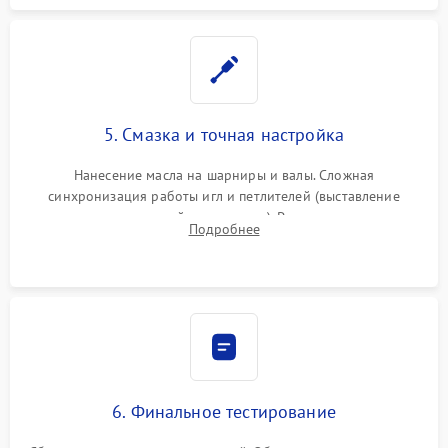
5. Смазка и точная настройка
Нанесение масла на шарниры и валы. Сложная
синхронизация работы игл и петлителей (выставление
зазоров до сотых долей миллиметра). Регулировка прижима
Подробнее
ножей, ширины обметки и хода дифференциального
транспортера.
6. Финальное тестирование