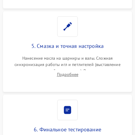
5. Смазка и точная настройка
Нанесение масла на шарниры и валы. Сложная
синхронизация работы игл и петлителей (выставление
зазоров до сотых долей миллиметра). Регулировка прижима
Подробнее
ножей, ширины обметки и хода дифференциального
транспортера.
6. Финальное тестирование