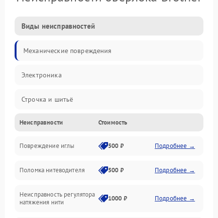
Виды неисправностей
Механические повреждения
Электроника
Строчка и шитьё
Неисправности
Стоимость
Прочие неисправности
Повреждение иглы
500 ₽
Подробнее →
Подача ткани
Поломка нитеводителя
500 ₽
Подробнее →
Игловодитель и механизмы
Неисправность регулятора
Ножи и обрезка
1000 ₽
Подробнее →
натяжения нити