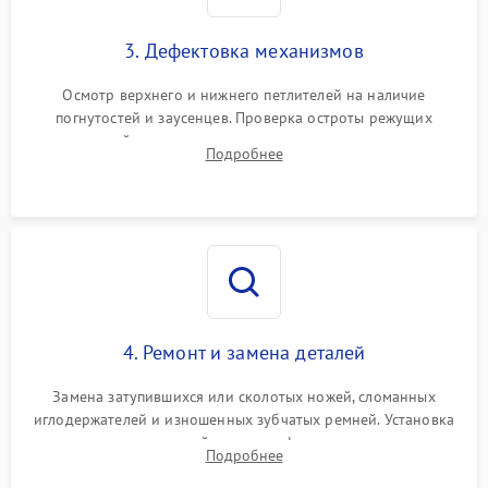
3. Дефектовка механизмов
Осмотр верхнего и нижнего петлителей на наличие
погнутостей и заусенцев. Проверка остроты режущих
кромок ножей, состояния приводного ремня, электромотора
Подробнее
и механизма дифференциальной подачи ткани.
4. Ремонт и замена деталей
Замена затупившихся или сколотых ножей, сломанных
иглодержателей и изношенных зубчатых ремней. Установка
новых петлителей взамен деформированных.
Подробнее
Восстановление контактов в педали и цепях
электропривода.