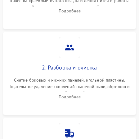
качества краеобметочного шва, натяжения нитей и работы
педали. Выявление пропусков стежков, обрывов нити,
Подробнее
заклинивания или тупого среза ткани на тестовом образце.
2. Разборка и очистка
Снятие боковых и нижних панелей, игольной пластины.
Тщательное удаление скоплений тканевой пыли, обрезков и
очесов из зоны петлителей и ножей с помощью жестких
Подробнее
кистей, пинцета и потока сжатого воздуха.