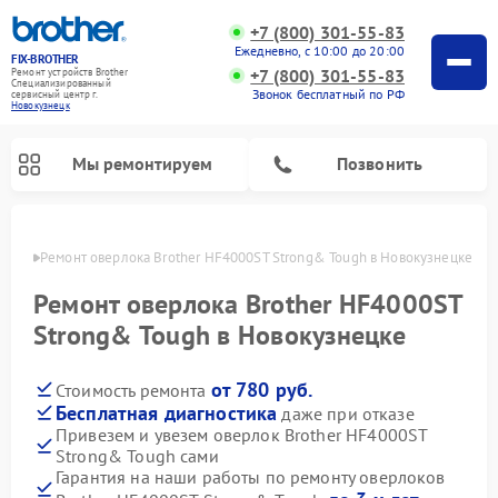
+7 (800) 301-55-83
Ежедневно, с 10:00 до 20:00
FIX-BROTHER
+7 (800) 301-55-83
Ремонт устройств Brother
Специализированный
Звонок бесплатный по РФ
cервисный центр г.
Новокузнецк
Мы ремонтируем
Позвонить
нецке
Ремонт оверлока Brother HF4000ST Strong& Tough в Новокузнецке
Ремонт оверлока Brother HF4000ST
Strong& Tough в Новокузнецке
от 780 руб.
Стоимость ремонта
Ремонт распошивальных машин Brother
Ремонт швейных машинок Brother
Ремонт вышивальных машин Brother
Бесплатная диагностика
даже при отказе
Привезем и увезем оверлок Brother HF4000ST
Strong& Tough сами
Гарантия на наши работы по ремонту оверлоков