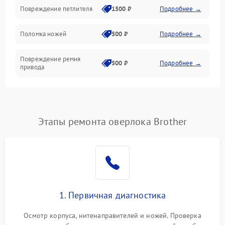
Шпульки, нити и заправка
Повреждение петлителя
1500 ₽
Подробнее →
Управление и работа
Поломка ножей
500 ₽
Подробнее →
Повреждение ремня
500 ₽
Подробнее →
привода
Поломка системы смазки
1000 ₽
Подробнее →
Неисправность системы
Этапы ремонта оверлока Brother
1500 ₽
Подробнее →
подачи масла
Повреждение корпуса
1000 ₽
Подробнее →
Поломка системы защиты
500 ₽
Подробнее →
от засоров
1. Первичная диагностика
Неисправность системы
500 ₽
Подробнее →
Осмотр корпуса, нитенаправителей и ножей. Проверка
защиты от засоров