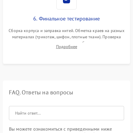
6. Финальное тестирование
Сборка корпуса и заправка нитей. Обметка краев на разных
материалах (трикотаж, шифон, плотные ткани). Проверка
ровности среза, эластичности шва, работы ролевого шва и
Подробнее
отсутствия стягивания или волнистости ткани.
FAQ. Ответы на вопросы
Вы можете ознакомиться с приведенными ниже