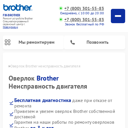
+7 (800) 301-55-83
Ежедневно, с 10:00 до 20:00
FIX-BROTHER
+7 (800) 301-55-83
Ремонт устройств Brother
Специализированный
Звонок бесплатный по РФ
cервисный центр г.
Новокузнецк
Мы ремонтируем
Позвонить
нецке
Оверлок Brother неисправность двигателя
Оверлок
Brother
Неисправность двигателя
Бесплатная диагностика
даже при отказе от
Ремонт распошивальных машин Brother
Ремонт швейных машинок Brother
Ремонт вышивальных машин Brother
ремонта
Привезем и увезем оверлок Brother собственной
доставкой
Гарантия на наши работы по ремонту оверлоков
до 3-х лет
Brother