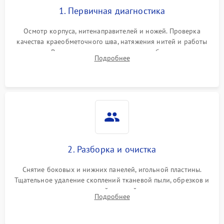
1. Первичная диагностика
Осмотр корпуса, нитенаправителей и ножей. Проверка
качества краеобметочного шва, натяжения нитей и работы
педали. Выявление пропусков стежков, обрывов нити,
Подробнее
заклинивания или тупого среза ткани на тестовом образце.
2. Разборка и очистка
Снятие боковых и нижних панелей, игольной пластины.
Тщательное удаление скоплений тканевой пыли, обрезков и
очесов из зоны петлителей и ножей с помощью жестких
Подробнее
кистей, пинцета и потока сжатого воздуха.