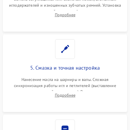
иглодержателей и изношенных зубчатых ремней. Установка
новых петлителей взамен деформированных.
Подробнее
Восстановление контактов в педали и цепях
электропривода.
5. Смазка и точная настройка
Нанесение масла на шарниры и валы. Сложная
синхронизация работы игл и петлителей (выставление
зазоров до сотых долей миллиметра). Регулировка прижима
Подробнее
ножей, ширины обметки и хода дифференциального
транспортера.