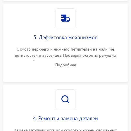
3. Дефектовка механизмов
Осмотр верхнего и нижнего петлителей на наличие
погнутостей и заусенцев. Проверка остроты режущих
кромок ножей, состояния приводного ремня, электромотора
Подробнее
и механизма дифференциальной подачи ткани.
4. Ремонт и замена деталей
Замена затупившихся или сколотых ножей, сломанных