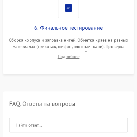
6. Финальное тестирование
Сборка корпуса и заправка нитей. Обметка краев на разных
материалах (трикотаж, шифон, плотные ткани). Проверка
ровности среза, эластичности шва, работы ролевого шва и
Подробнее
отсутствия стягивания или волнистости ткани.
FAQ. Ответы на вопросы