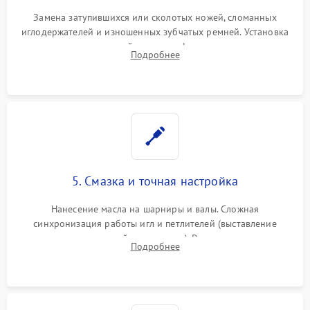
Замена затупившихся или сколотых ножей, сломанных
иглодержателей и изношенных зубчатых ремней. Установка
новых петлителей взамен деформированных.
Подробнее
Восстановление контактов в педали и цепях
электропривода.
5. Смазка и точная настройка
Нанесение масла на шарниры и валы. Сложная
синхронизация работы игл и петлителей (выставление
зазоров до сотых долей миллиметра). Регулировка прижима
Подробнее
ножей, ширины обметки и хода дифференциального
транспортера.