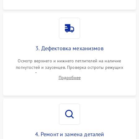
3. Дефектовка механизмов
Осмотр верхнего и нижнего петлителей на наличие
погнутостей и заусенцев. Проверка остроты режущих
кромок ножей, состояния приводного ремня, электромотора
Подробнее
и механизма дифференциальной подачи ткани.
4. Ремонт и замена деталей