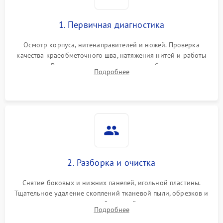
1. Первичная диагностика
Осмотр корпуса, нитенаправителей и ножей. Проверка
качества краеобметочного шва, натяжения нитей и работы
педали. Выявление пропусков стежков, обрывов нити,
Подробнее
заклинивания или тупого среза ткани на тестовом образце.
2. Разборка и очистка
Снятие боковых и нижних панелей, игольной пластины.
Тщательное удаление скоплений тканевой пыли, обрезков и
очесов из зоны петлителей и ножей с помощью жестких
Подробнее
кистей, пинцета и потока сжатого воздуха.