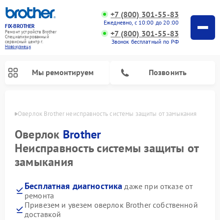
+7 (800) 301-55-83
Ежедневно, с 10:00 до 20:00
FIX-BROTHER
+7 (800) 301-55-83
Ремонт устройств Brother
Специализированный
Звонок бесплатный по РФ
cервисный центр г.
Новокузнецк
Мы ремонтируем
Позвонить
нецке
Оверлок Brother неисправность системы защиты от замыкания
Оверлок
Brother
Неисправность системы защиты от
замыкания
Ремонт распошивальных машин Brother
Ремонт швейных машинок Brother
Ремонт вышивальных машин Brother
Бесплатная диагностика
даже при отказе от
ремонта
Привезем и увезем оверлок Brother собственной
доставкой