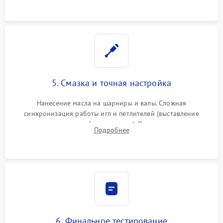
электропривода.
5. Смазка и точная настройка
Нанесение масла на шарниры и валы. Сложная
синхронизация работы игл и петлителей (выставление
зазоров до сотых долей миллиметра). Регулировка прижима
Подробнее
ножей, ширины обметки и хода дифференциального
транспортера.
6. Финальное тестирование