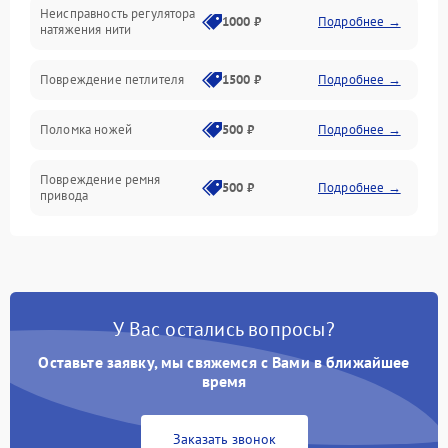
Неисправность регулятора
Ножи и обрезка
1000 ₽
Подробнее →
натяжения нити
Шпульки, нити и заправка
Повреждение петлителя
1500 ₽
Подробнее →
Управление и работа
Поломка ножей
500 ₽
Подробнее →
Повреждение ремня
500 ₽
Подробнее →
привода
Поломка системы смазки
1000 ₽
Подробнее →
Неисправность системы
1500 ₽
Подробнее →
подачи масла
У Вас остались вопросы?
Оставьте заявку, мы свяжемся с Вами в ближайшее
Повреждение корпуса
1000 ₽
Подробнее →
время
Поломка системы защиты
500 ₽
Подробнее →
от засоров
Заказать звонок