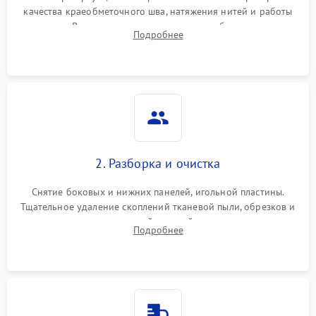
качества краеобметочного шва, натяжения нитей и работы
педали. Выявление пропусков стежков, обрывов нити,
Подробнее
заклинивания или тупого среза ткани на тестовом образце.
2. Разборка и очистка
Снятие боковых и нижних панелей, игольной пластины.
Тщательное удаление скоплений тканевой пыли, обрезков и
очесов из зоны петлителей и ножей с помощью жестких
Подробнее
кистей, пинцета и потока сжатого воздуха.