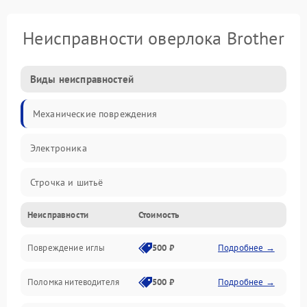
Неисправности оверлока Brother
Виды неисправностей
Механические повреждения
Электроника
Строчка и шитьё
Неисправности
Стоимость
Прочие неисправности
Повреждение иглы
500 ₽
Подробнее →
Подача ткани
Поломка нитеводителя
500 ₽
Подробнее →
Игловодитель и механизмы