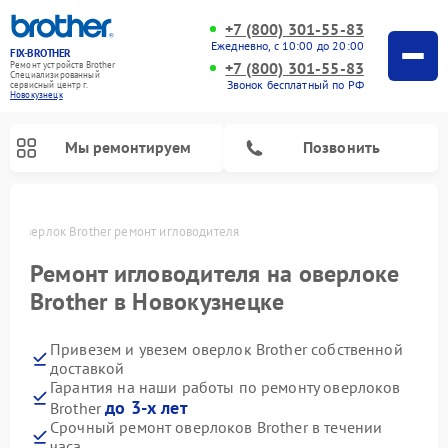
+7 (800) 301-55-83
Ежедневно, с 10:00 до 20:00
FIX-BROTHER
+7 (800) 301-55-83
Ремонт устройств Brother
Специализированный
Звонок бесплатный по РФ
cервисный центр г.
Новокузнецк
Мы ремонтируем
Позвонить
ке
Оверлок Brother ремонт игловодителя
Ремонт игловодителя на оверлоке
Brother в Новокузнецке
Привезем и увезем оверлок Brother собственной
Ремонт распошивальных машин Brother
Ремонт швейных машинок Brother
Ремонт вышивальных машин Brother
доставкой
Гарантия на наши работы по ремонту оверлоков
до 3-х лет
Brother
Срочный ремонт оверлоков Brother в течении
часа