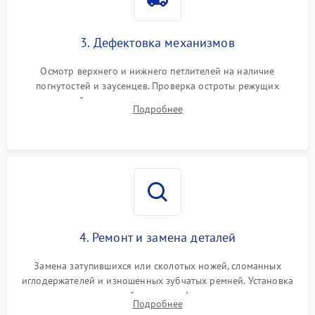
3. Дефектовка механизмов
Осмотр верхнего и нижнего петлителей на наличие
погнутостей и заусенцев. Проверка остроты режущих
кромок ножей, состояния приводного ремня, электромотора
Подробнее
и механизма дифференциальной подачи ткани.
4. Ремонт и замена деталей
Замена затупившихся или сколотых ножей, сломанных
иглодержателей и изношенных зубчатых ремней. Установка
новых петлителей взамен деформированных.
Подробнее
Восстановление контактов в педали и цепях