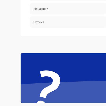
Механика
Оптика
Программное обеспечение
Корпус/Герметичность
?
Интерфейсы
Электронные компоненты