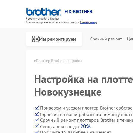
FIX-BROTHER
Ремонт устройств Brother
Специализированный cервисный центр г.
Новокузнецк
Мы ремонтируем
Срочный ремонт
Це
ther в Новокузнецке
Плоттер Brother настройка
Настройка на плотте
Новокузнецке
Привезем и увезем плоттер Brother собств
Гарантия на наши работы по ремонту плотт
Ремонт распошивальных машин Brother
Ремонт швейных машинок Brother
Ремонт вышивальных машин Brother
Срочный ремонт плоттеров Brother в течен
20%
Скидка для вас до
Получите 1500 рублей на ремонт