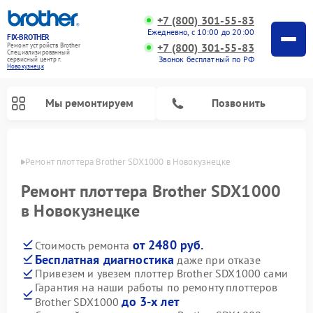
+7 (800) 301-55-83
Ежедневно, с 10:00 до 20:00
FIX-BROTHER
+7 (800) 301-55-83
Ремонт устройств Brother
Специализированный
Звонок бесплатный по РФ
cервисный центр г.
Новокузнецк
Мы ремонтируем
Позвонить
нецке
Ремонт плоттера Brother SDX1000 в Новокузнецке
Ремонт плоттера Brother SDX1000
в Новокузнецке
от 2480 руб.
Стоимость ремонта
Ремонт распошивальных машин Brother
Ремонт швейных машинок Brother
Ремонт вышивальных машин Brother
Бесплатная диагностика
даже при отказе
Привезем и увезем плоттер Brother SDX1000 сами
Гарантия на наши работы по ремонту плоттеров
до 3-х лет
Brother SDX1000