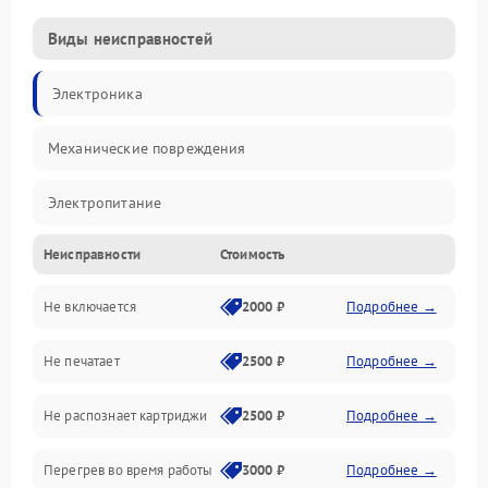
Виды неисправностей
Электроника
Механические повреждения
Электропитание
Неисправности
Стоимость
Работа системы
Не включается
2000 ₽
Подробнее →
Механика
Не печатает
2500 ₽
Подробнее →
Оптика
Не распознает картриджи
2500 ₽
Подробнее →
Программное обеспечение
Перегрев во время работы
3000 ₽
Подробнее →
Корпус/Герметичность