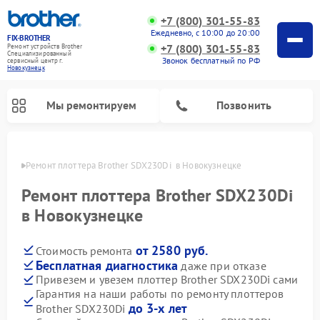
+7 (800) 301-55-83
Ежедневно, с 10:00 до 20:00
FIX-BROTHER
+7 (800) 301-55-83
Ремонт устройств Brother
Специализированный
Звонок бесплатный по РФ
cервисный центр г.
Новокузнецк
Мы ремонтируем
Позвонить
нецке
Ремонт плоттера Brother SDX230Di  в Новокузнецке
Ремонт плоттера Brother SDX230Di
в Новокузнецке
от 2580 руб.
Стоимость ремонта
Ремонт распошивальных машин Brother
Ремонт швейных машинок Brother
Ремонт вышивальных машин Brother
Бесплатная диагностика
даже при отказе
Привезем и увезем плоттер Brother SDX230Di сами
Гарантия на наши работы по ремонту плоттеров
до 3-х лет
Brother SDX230Di