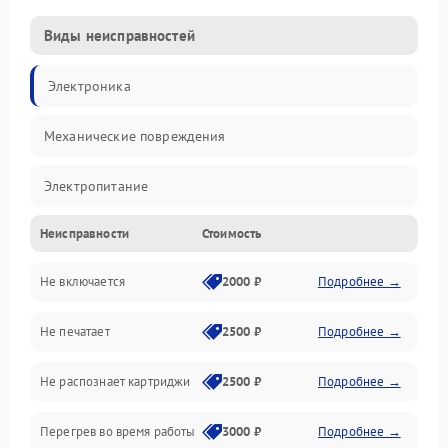
Виды неисправностей
Электроника
Механические повреждения
Электропитание
Неисправности
Стоимость
Работа системы
Не включается
2000 ₽
Подробнее →
Механика
Не печатает
2500 ₽
Подробнее →
Оптика
Не распознает картриджи
2500 ₽
Подробнее →
Программное обеспечение
Перегрев во время работы
3000 ₽
Подробнее →
Корпус/Герметичность