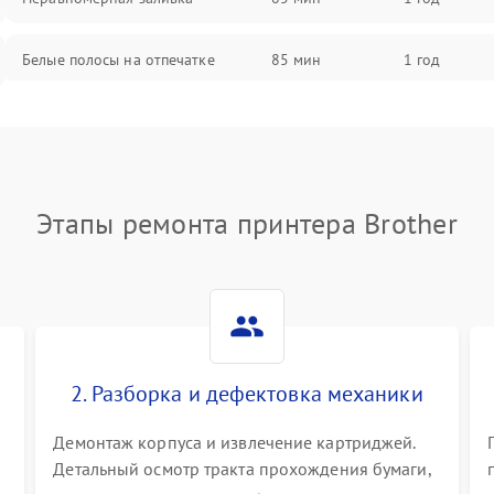
Белые полосы на отпечатке
85 мин
1 год
Чёрный фон на листе
85 мин
1 год
Перекос изображения
80 мин
1 год
Этапы ремонта принтера Brother
2. Разборка и дефектовка механики
Демонтаж корпуса и извлечение картриджей.
Детальный осмотр тракта прохождения бумаги,