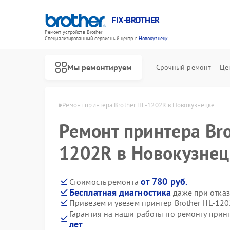
FIX-BROTHER
Ремонт устройств Brother
Специализированный cервисный центр г.
Новокузнецк
Мы ремонтируем
Срочный ремонт
Це
ther в Новокузнецке
Ремонт принтера Brother HL-1202R в Новокузнецке
Ремонт принтера Bro
1202R в Новокузнец
от 780 руб.
Стоимость ремонта
Бесплатная диагностика
даже при отказ
Ремонт распошивальных машин Brother
Ремонт швейных машинок Brother
Ремонт вышивальных машин Brother
Привезем и увезем принтер Brother HL-12
Гарантия на наши работы по ремонту прин
лет