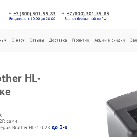
+7 (800) 301-55-83
+7 (800) 301-55-83
Ежедневно, с 10:00 до 20:00
Звонок бесплатный по РФ
ны
О нас
Отзывы
Доставка
Гарантии
Акции и скидки
Зая
ther HL-
ке
е
02R сами
до 3-х
теров Brother HL-1202R