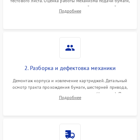
тестового листа. Оценка работы механизма подачи бумаги,
выявление посторонних шумов, замятий и первичный анализ
Подробнее
дефектов печати (полосы, фон, пробелы).
2. Разборка и дефектовка механики
Демонтаж корпуса и извлечение картриджей. Детальный
осмотр тракта прохождения бумаги, шестерней привода,
роликов захвата и узла термозакрепления (фьюзера). Поиск
Подробнее
физического износа и повреждений деталей.