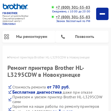
+7 (800) 301-55-83
Ежедневно, с 10:00 до 20:00
FIX-BROTHER
+7 (800) 301-55-83
Ремонт устройств Brother
Специализированный
Звонок бесплатный по РФ
cервисный центр г.
Новокузнецк
Мы ремонтируем
Позвонить
нецке
Ремонт принтера Brother HL-L3295CDW в Новокузнецке
Ремонт принтера Brother HL-
L3295CDW в Новокузнецке
от 780 руб.
Стоимость ремонта
Ремонт швейных машинок Brother
Ремонт распошивальных машин Brother
Ремонт вышивальных машин Brother
Бесплатная диагностика
даже при отказе
Привезем и увезем принтер Brother HL-L3295CDW
сами
Гарантия на наши работы по ремонту принтеров