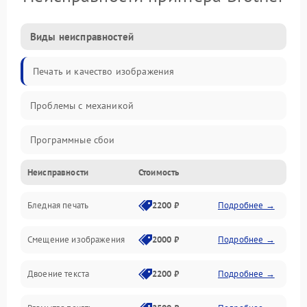
Виды неисправностей
Печать и качество изображения
Проблемы с механикой
Программные сбои
Неисправности
Стоимость
Программные ошибки
Бледная печать
2200 ₽
Подробнее →
Картриджи и расходники
Смещение изображения
2000 ₽
Подробнее →
Механика и узлы
Двоение текста
2200 ₽
Подробнее →
Подключение и интерфейсы