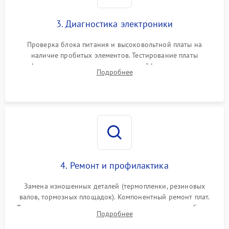
3. Диагностика электроники
Проверка блока питания и высоковольтной платы на
наличие пробитых элементов. Тестирование платы
форматирования, целостности шлейфов, контактов
Подробнее
картриджа и оптопар (датчиков прохождения и наличия
бумаги).
4. Ремонт и профилактика
Замена изношенных деталей (термопленки, резиновых
валов, тормозных площадок). Компонентный ремонт плат.
Тщательная очистка тракта печати, контактов и линз блока
Подробнее
лазера (LSU) от просыпанного тонера и пыли.