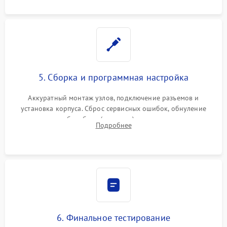
5. Сборка и программная настройка
Аккуратный монтаж узлов, подключение разъемов и
установка корпуса. Сброс сервисных ошибок, обнуление
счетчиков абсорбера (памперса) или узла переноса,
Подробнее
обновление прошивки и программная калибровка аппарата.
6. Финальное тестирование