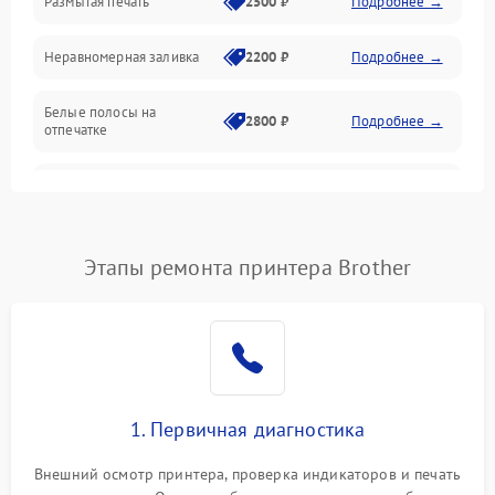
Размытая печать
2500 ₽
Подробнее →
Панель управления и индикация
Неравномерная заливка
2200 ₽
Подробнее →
Режим работы
Белые полосы на
Питание и запуск
2800 ₽
Подробнее →
отпечатке
Изображение
Чёрный фон на листе
3000 ₽
Подробнее →
Перекос изображения
2000 ₽
Подробнее →
Этапы ремонта принтера Brother
1. Первичная диагностика
Внешний осмотр принтера, проверка индикаторов и печать