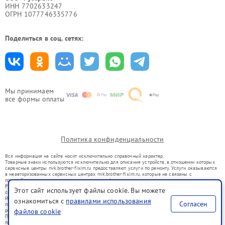
ИНН 7702633247
ОГРН 1077746335776
Поделиться в соц. сетях:
Мы принимаем
все формы оплаты
Политика конфиденциальности
Вся информация на сайте носит исключительно справочный характер.
Товарные знаки используются исключительно для описания устройств, в отношении которых
сервисные центры nvk.brother-fixim.ru предоставляют услуги по ремонту. Услуги оказываются
в неавторизованных сервисных центрах nvk.brother-fixim.ru, которые не связаны с
правообладателями товарных знаков или их официальными представителями.
Ремонт осуществляется для устройств, уже введенных в гражданский оборот в соответствии
Этот сайт использует файлы cookie. Вы можете
со статьей 1487 ГК РФ.
Использование товарных знаков не преследует цели индивидуализации услуг или введения
ознакомиться с
правилами использования
Согласен
потребителей в заблуждение, а служит для информирования о предоставляемых услугах по
файлов cookie
ремонту техники указанных брендов.
Представленная на сайте информация не является публичной офертой, определяемой
положениями Статьи 437(2) Гражданского кодекса РФ