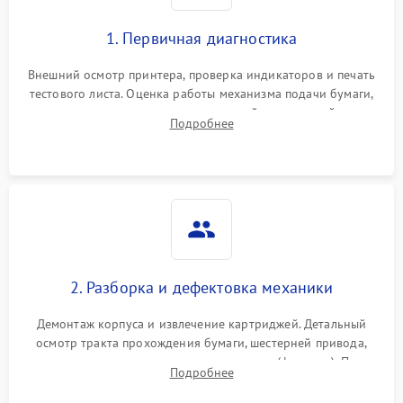
1. Первичная диагностика
Внешний осмотр принтера, проверка индикаторов и печать
тестового листа. Оценка работы механизма подачи бумаги,
выявление посторонних шумов, замятий и первичный анализ
Подробнее
дефектов печати (полосы, фон, пробелы).
2. Разборка и дефектовка механики
Демонтаж корпуса и извлечение картриджей. Детальный
осмотр тракта прохождения бумаги, шестерней привода,
роликов захвата и узла термозакрепления (фьюзера). Поиск
Подробнее
физического износа и повреждений деталей.