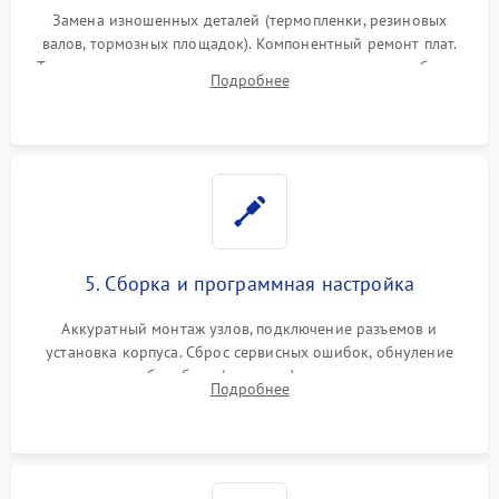
Замена изношенных деталей (термопленки, резиновых
валов, тормозных площадок). Компонентный ремонт плат.
Тщательная очистка тракта печати, контактов и линз блока
Подробнее
лазера (LSU) от просыпанного тонера и пыли.
5. Сборка и программная настройка
Аккуратный монтаж узлов, подключение разъемов и
установка корпуса. Сброс сервисных ошибок, обнуление
счетчиков абсорбера (памперса) или узла переноса,
Подробнее
обновление прошивки и программная калибровка аппарата.