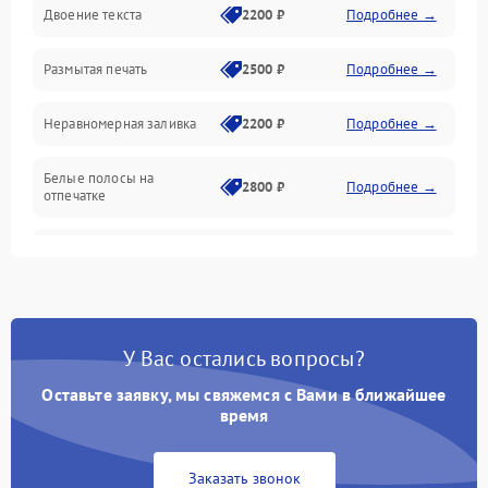
Двоение текста
2200 ₽
Подробнее →
Подключение и интерфейсы
Размытая печать
2500 ₽
Подробнее →
Панель управления и индикация
Неравномерная заливка
2200 ₽
Подробнее →
Режим работы
Белые полосы на
Питание и запуск
2800 ₽
Подробнее →
отпечатке
Изображение
Чёрный фон на листе
3000 ₽
Подробнее →
Перекос изображения
2000 ₽
Подробнее →
У Вас остались вопросы?
Оставьте заявку, мы свяжемся с Вами в ближайшее
время
Заказать звонок