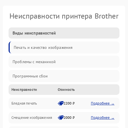
Неисправности принтера Brother
Виды неисправностей
Печать и качество изображения
Проблемы с механикой
Программные сбои
Неисправности
Стоимость
Программные ошибки
Бледная печать
2200 ₽
Подробнее →
Картриджи и расходники
Смещение изображения
2000 ₽
Подробнее →
Механика и узлы