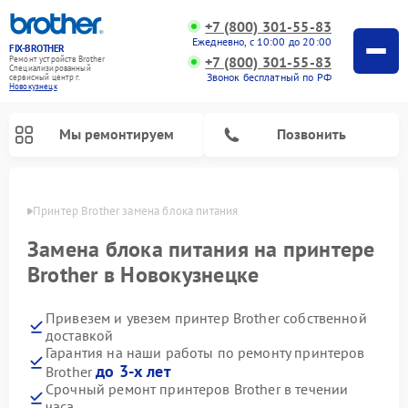
+7 (800) 301-55-83
Ежедневно, с 10:00 до 20:00
FIX-BROTHER
+7 (800) 301-55-83
Ремонт устройств Brother
Специализированный
Звонок бесплатный по РФ
cервисный центр г.
Новокузнецк
Мы ремонтируем
Позвонить
нецке
Принтер Brother замена блока питания
Замена блока питания на принтере
Brother в Новокузнецке
Привезем и увезем принтер Brother собственной
Ремонт швейных машинок Brother
Ремонт распошивальных машин Brother
Ремонт вышивальных машин Brother
доставкой
Гарантия на наши работы по ремонту принтеров
до 3-х лет
Brother
Срочный ремонт принтеров Brother в течении
часа