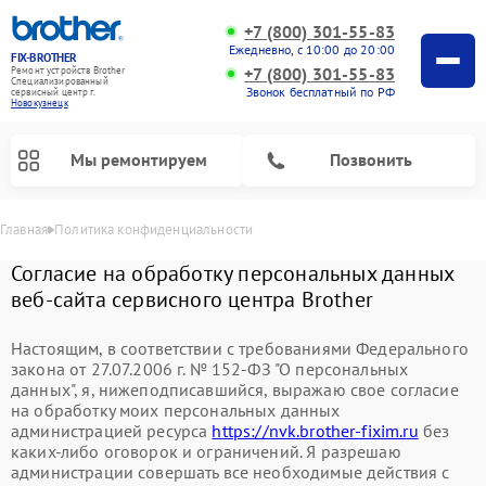
+7 (800) 301-55-83
Ежедневно, с 10:00 до 20:00
FIX-BROTHER
+7 (800) 301-55-83
Ремонт устройств Brother
Специализированный
Звонок бесплатный по РФ
cервисный центр г.
Новокузнецк
Мы ремонтируем
Позвонить
Главная
Политика конфиденциальности
Согласие на обработку персональных данных
веб-сайта сервисного центра Brother
Настоящим, в соответствии с требованиями Федерального
закона от 27.07.2006 г. № 152-ФЗ "О персональных
данных", я, нижеподписавшийся, выражаю свое согласие
на обработку моих персональных данных
администрацией ресурса
https://nvk.brother-fixim.ru
без
каких-либо оговорок и ограничений. Я разрешаю
Ремонт вышивальных машин Brother
Ремонт распошивальных машин Brother
Ремонт швейных машинок Brother
администрации совершать все необходимые действия с