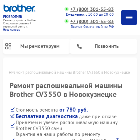
+7 (800) 301-55-83
Ежедневно, с 10:00 до 20:00
FIX-BROTHER
+7 (800) 301-55-83
Ремонт устройств Brother
Специализированный
Звонок бесплатный по РФ
cервисный центр г.
Новокузнецк
Мы ремонтируем
Позвонить
нецке
Ремонт распошивальной машины Brother CV3550 в Новокузнецке
Ремонт распошивальной машины
Brother CV3550 в Новокузнецке
от 780 руб.
Стоимость ремонта
Ремонт швейных машинок Brother
Ремонт вышивальных машин Brother
Бесплатная диагностика
даже при отказе
Привезем и увезем распошивальную машину
Brother CV3550 сами
Гарантия на наши работы по ремонту