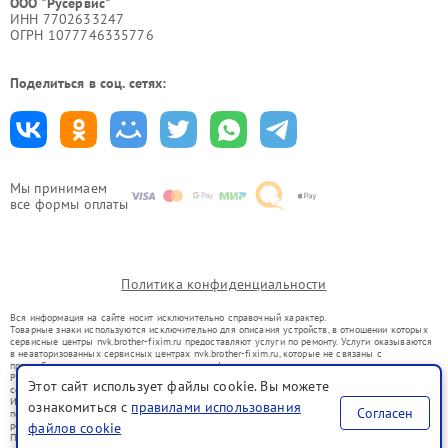
ООО "Русервис"
ИНН 7702633247
ОГРН 1077746335776
Поделиться в соц. сетях:
Мы принимаем
все формы оплаты
Политика конфиденциальности
Вся информация на сайте носит исключительно справочный характер.
Товарные знаки используются исключительно для описания устройств, в отношении которых
сервисные центры nvk.brother-fixim.ru предоставляют услуги по ремонту. Услуги оказываются
в неавторизованных сервисных центрах nvk.brother-fixim.ru, которые не связаны с
правообладателями товарных знаков или их официальными представителями.
Ремонт осуществляется для устройств, уже введенных в гражданский оборот в соответствии
Этот сайт использует файлы cookie. Вы можете
со статьей 1487 ГК РФ.
Использование товарных знаков не преследует цели индивидуализации услуг или введения
ознакомиться с
правилами использования
Согласен
потребителей в заблуждение, а служит для информирования о предоставляемых услугах по
файлов cookie
ремонту техники указанных брендов.
Представленная на сайте информация не является публичной офертой, определяемой