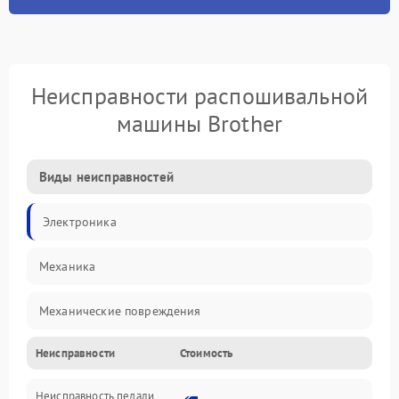
Неисправности распошивальной
машины Brother
Виды неисправностей
Электроника
Механика
Механические повреждения
Неисправности
Стоимость
Электроника/Механические
Неисправность педали