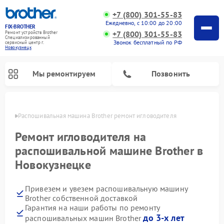
+7 (800) 301-55-83
Ежедневно, с 10:00 до 20:00
FIX-BROTHER
+7 (800) 301-55-83
Ремонт устройств Brother
Специализированный
Звонок бесплатный по РФ
cервисный центр г.
Новокузнецк
Мы ремонтируем
Позвонить
нецке
Распошивальная машина Brother ремонт игловодителя
Ремонт игловодителя на
распошивальной машине Brother в
Новокузнецке
Ремонт швейных машинок Brother
Ремонт вышивальных машин Brother
Привезем и увезем распошивальную машину
Brother собственной доставкой
Гарантия на наши работы по ремонту
до 3-х лет
распошивальных машин Brother