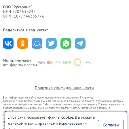
ООО "Русервис"
ИНН 7702633247
ОГРН 1077746335776
Поделиться в соц. сетях:
Мы принимаем
все формы оплаты
Политика конфиденциальности
Вся информация на сайте носит исключительно справочный характер.
Товарные знаки используются исключительно для описания устройств, в отношении которых
сервисные центры nvk.brother-fixim.ru предоставляют услуги по ремонту. Услуги оказываются
в неавторизованных сервисных центрах nvk.brother-fixim.ru, которые не связаны с
правообладателями товарных знаков или их официальными представителями.
Ремонт осуществляется для устройств, уже введенных в гражданский оборот в соответствии
Этот сайт использует файлы cookie. Вы можете
со статьей 1487 ГК РФ.
Использование товарных знаков не преследует цели индивидуализации услуг или введения
ознакомиться с
правилами использования
Согласен
потребителей в заблуждение, а служит для информирования о предоставляемых услугах по
ремонту техники указанных брендов.