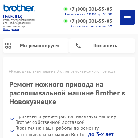
+7 (800) 301-55-83
Ежедневно, с 10:00 до 20:00
FIX-BROTHER
+7 (800) 301-55-83
Ремонт устройств Brother
Специализированный
Звонок бесплатный по РФ
cервисный центр г.
Новокузнецк
Мы ремонтируем
Позвонить
нецке
Распошивальная машина Brother ремонт ножного привода
Ремонт ножного привода на
распошивальной машине Brother в
Новокузнецке
Ремонт швейных машинок Brother
Ремонт вышивальных машин Brother
Привезем и увезем распошивальную машину
Brother собственной доставкой
Гарантия на наши работы по ремонту
до 3-х лет
распошивальных машин Brother