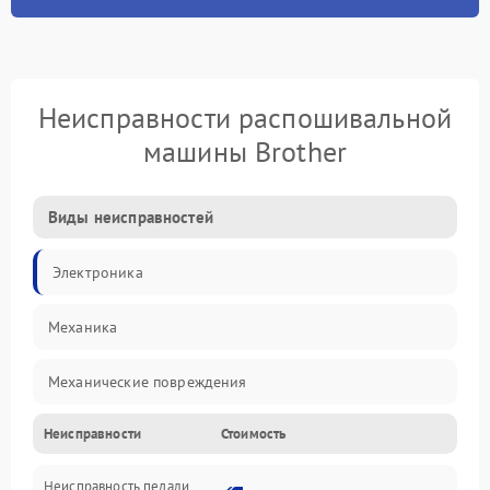
Неисправности распошивальной
машины Brother
Виды неисправностей
Электроника
Механика
Механические повреждения
Неисправности
Стоимость
Электроника/Механические
Неисправность педали