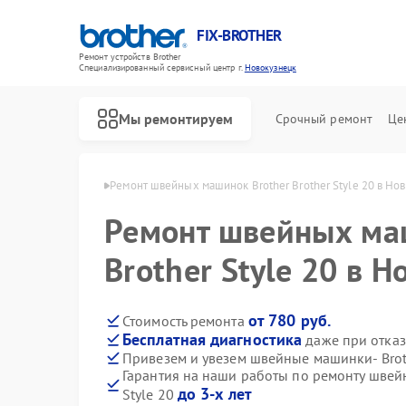
FIX-BROTHER
Ремонт устройств Brother
Специализированный cервисный центр г.
Новокузнецк
Мы ремонтируем
Срочный ремонт
Це
her в Новокузнецке
Ремонт швейных машинок Brother Brother Style 20 в Но
Ремонт швейных ма
Brother Style 20 в 
от 780 руб.
Стоимость ремонта
Бесплатная диагностика
даже при отказ
Ремонт распошивальных машин Brother
Ремонт вышивальных машин Brother
Привезем и увезем швейные машинки- Broth
Гарантия на наши работы по ремонту швей
до 3-х лет
Style 20