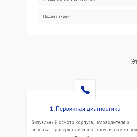
Подача ткани
Игловодитель и механизмы
Шпулька и нижняя нить
Э
Оптика
1. Первичная диагностика
Визуальный осмотр корпуса, игловодителя и
челнока. Проверка качества строчки, натяжени
нитей и работы педали. Выявление посторонни