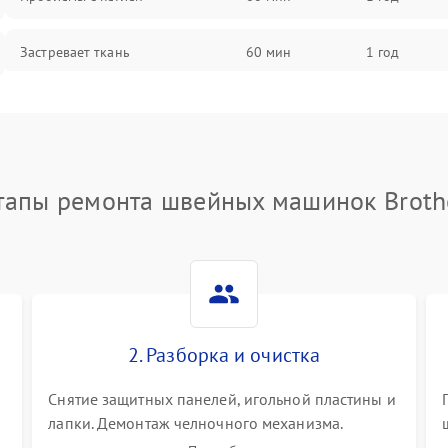
Застревает ткань
60 мин
1 год
Сломана игла
60 мин
1 год
Не работают кнопки управления
60 мин
1 год
тапы ремонта швейных машинок Broth
2. Разборка и очистка
Снятие защитных панелей, игольной пластины и
я
лапки. Демонтаж челночного механизма.
х
Тщательная очистка внутренних узлов от