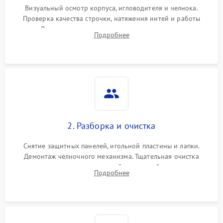
Визуальный осмотр корпуса, игловодителя и челнока.
Проверка качества строчки, натяжения нитей и работы
педали. Выявление посторонних стуков, пропусков стежков,
Подробнее
обрывов нити или заклинивания механизмов на тестовом
лоскуте ткани.
2. Разборка и очистка
Снятие защитных панелей, игольной пластины и лапки.
Демонтаж челночного механизма. Тщательная очистка
внутренних узлов от скопившейся тканевой пыли, очесов,
Подробнее
остатков старой смазки и обрывков нитей с помощью
кистей и сжатого воздуха.