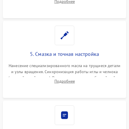
Подробнее
Восстановление контактов в педали и пайка элементов на
плате электронных швейных машин.
5. Смазка и точная настройка
Нанесение специализированного масла на трущиеся детали
и узлы вращения. Синхронизация работы иглы и челнока
(настройка таймингов). Регулировка высоты зубчатой рейки,
Подробнее
центровка игловодителя и калибровка натяжителей верхней
и нижней нити.