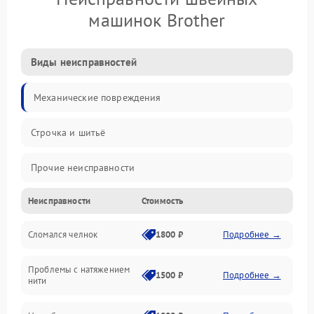
машинок Brother
Виды неисправностей
Механические повреждения
Строчка и шитьё
Прочие неисправности
Неисправности
Стоимость
Электроника
Сломался челнок
1800 ₽
Подробнее →
Управление и электроника
Проблемы с натяжением
Подача ткани
1500 ₽
Подробнее →
нити
Игловодитель и механизмы