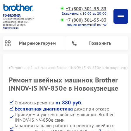
+7 (800) 301-55-83
Ежедневно, с 10:00 до 20:00
FIX-BROTHER
+7 (800) 301-55-83
Ремонт устройств Brother
Специализированный
Звонок бесплатный по РФ
cервисный центр г.
Новокузнецк
Мы ремонтируем
Позвонить
нецке
Ремонт швейных машинок Brother INNOV-IS NV-850e в Новокузнецке
Ремонт швейных машинок Brother
INNOV-IS NV-850e в Новокузнецке
от 880 руб.
Стоимость ремонта
Ремонт распошивальных машин Brother
Ремонт вышивальных машин Brother
Бесплатная диагностика
даже при отказе
Привезем и увезем швейные машинки- Brother
INNOV-IS NV-850e сами
Гарантия на наши работы по ремонту швейных