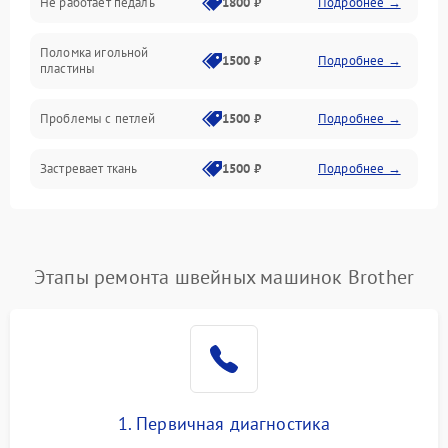
Не работает педаль
1800 ₽
Подробнее →
Шпулька и нижняя нить
Поломка игольной
1500 ₽
Подробнее →
пластины
Оптика
Проблемы с петлей
1500 ₽
Подробнее →
Застревает ткань
1500 ₽
Подробнее →
Сломана игла
1500 ₽
Подробнее →
Не работают кнопки
Этапы ремонта швейных машинок Brother
1300 ₽
Подробнее →
управления
1. Первичная диагностика