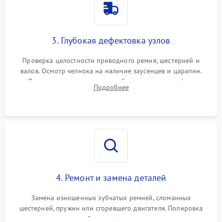
3. Глубокая дефектовка узлов
Проверка целостности приводного ремня, шестерней и
валов. Осмотр челнока на наличие заусенцев и царапин.
Диагностика электромотора, блока управления (для
Подробнее
компьютерных машин), нитевдевателя и механизма
продвижения ткани (зубчатой рейки).
4. Ремонт и замена деталей
Замена изношенных зубчатых ремней, сломанных
шестерней, пружин или сгоревшего двигателя. Полировка
челночного устройства для устранения заусенцев.