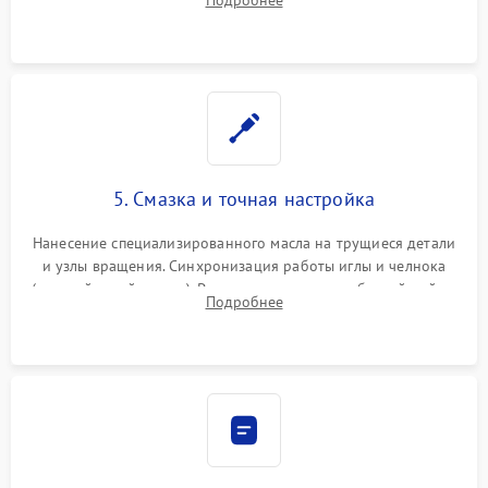
Восстановление контактов в педали и пайка элементов на
плате электронных швейных машин.
5. Смазка и точная настройка
Нанесение специализированного масла на трущиеся детали
и узлы вращения. Синхронизация работы иглы и челнока
(настройка таймингов). Регулировка высоты зубчатой рейки,
Подробнее
центровка игловодителя и калибровка натяжителей верхней
и нижней нити.