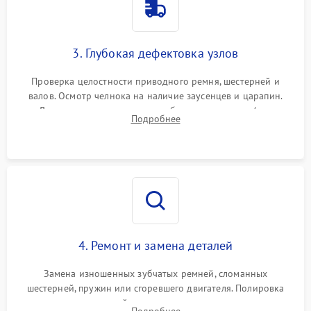
3. Глубокая дефектовка узлов
Проверка целостности приводного ремня, шестерней и
валов. Осмотр челнока на наличие заусенцев и царапин.
Диагностика электромотора, блока управления (для
Подробнее
компьютерных машин), нитевдевателя и механизма
продвижения ткани (зубчатой рейки).
4. Ремонт и замена деталей
Замена изношенных зубчатых ремней, сломанных
шестерней, пружин или сгоревшего двигателя. Полировка
челночного устройства для устранения заусенцев.
Подробнее