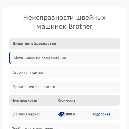
Неисправности швейных
машинок Brother
Виды неисправностей
Механические повреждения
Строчка и шитьё
Прочие неисправности
Неисправности
Стоимость
Электроника
Сломался челнок
1800 ₽
Подробнее →
Управление и электроника
Проблемы с натяжением