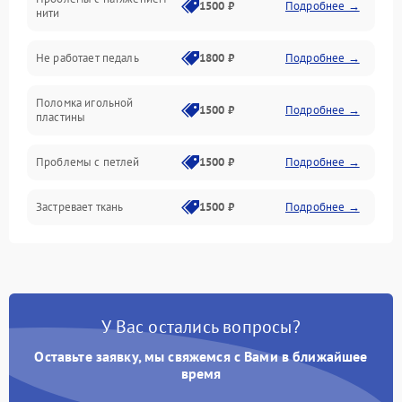
Подача ткани
1500 ₽
Подробнее →
нити
Игловодитель и механизмы
Не работает педаль
1800 ₽
Подробнее →
Шпулька и нижняя нить
Поломка игольной
1500 ₽
Подробнее →
пластины
Оптика
Проблемы с петлей
1500 ₽
Подробнее →
Застревает ткань
1500 ₽
Подробнее →
Сломана игла
1500 ₽
Подробнее →
Не работают кнопки
1300 ₽
Подробнее →
управления
У Вас остались вопросы?
Оставьте заявку, мы свяжемся с Вами в ближайшее
время