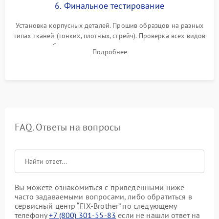
6. Финальное тестирование
Установка корпусных деталей. Прошив образцов на разных
типах тканей (тонких, плотных, стрейч). Проверка всех видов
строчек, работы реверса, выметывания петли и намотчика
Подробнее
шпульки. Контроль плавности хода и отсутствия
посторонних шумов.
FAQ. Ответы на вопросы
Вы можете ознакомиться с приведенными ниже
часто задаваемыми вопросами, либо обратиться в
сервисный центр “FIX-Brother” по следующему
телефону
+7 (800) 301-55-83
если не нашли ответ на