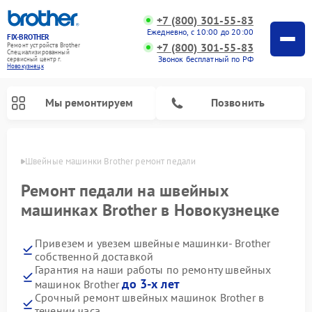
+7 (800) 301-55-83
Ежедневно, с 10:00 до 20:00
FIX-BROTHER
+7 (800) 301-55-83
Ремонт устройств Brother
Специализированный
Звонок бесплатный по РФ
cервисный центр г.
Новокузнецк
Мы ремонтируем
Позвонить
нецке
Швейные машинки Brother ремонт педали
Ремонт педали на швейных
машинках Brother в Новокузнецке
Привезем и увезем швейные машинки- Brother
Ремонт распошивальных машин Brother
Ремонт вышивальных машин Brother
собственной доставкой
Гарантия на наши работы по ремонту швейных
до 3-х лет
машинок Brother
Срочный ремонт швейных машинок Brother в
течении часа