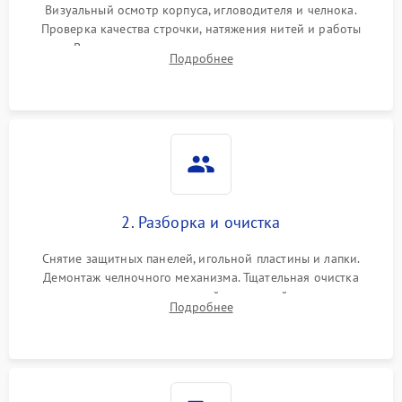
Визуальный осмотр корпуса, игловодителя и челнока.
Проверка качества строчки, натяжения нитей и работы
педали. Выявление посторонних стуков, пропусков стежков,
Подробнее
обрывов нити или заклинивания механизмов на тестовом
лоскуте ткани.
2. Разборка и очистка
Снятие защитных панелей, игольной пластины и лапки.
Демонтаж челночного механизма. Тщательная очистка
внутренних узлов от скопившейся тканевой пыли, очесов,
Подробнее
остатков старой смазки и обрывков нитей с помощью
кистей и сжатого воздуха.