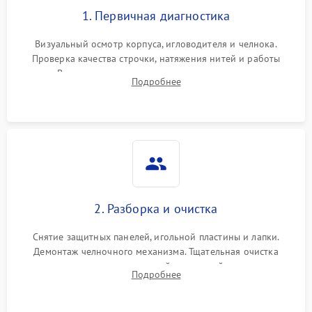
1. Первичная диагностика
Визуальный осмотр корпуса, игловодителя и челнока.
Проверка качества строчки, натяжения нитей и работы
педали. Выявление посторонних стуков, пропусков стежков,
Подробнее
обрывов нити или заклинивания механизмов на тестовом
лоскуте ткани.
2. Разборка и очистка
Снятие защитных панелей, игольной пластины и лапки.
Демонтаж челночного механизма. Тщательная очистка
внутренних узлов от скопившейся тканевой пыли, очесов,
Подробнее
остатков старой смазки и обрывков нитей с помощью
кистей и сжатого воздуха.