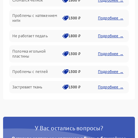
Сломался челнок
1800 ₽
Подробнее →
Управление и электроника
Проблемы с натяжением
Подача ткани
1500 ₽
Подробнее →
нити
Игловодитель и механизмы
Не работает педаль
1800 ₽
Подробнее →
Шпулька и нижняя нить
Поломка игольной
1500 ₽
Подробнее →
пластины
Оптика
Проблемы с петлей
1500 ₽
Подробнее →
Застревает ткань
1500 ₽
Подробнее →
Сломана игла
1500 ₽
Подробнее →
Не работают кнопки
1300 ₽
Подробнее →
управления
У Вас остались вопросы?