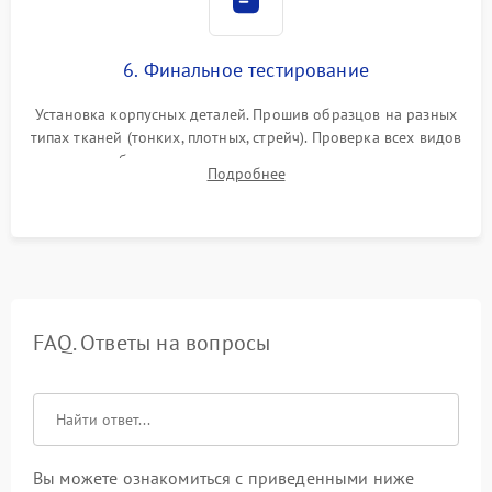
6. Финальное тестирование
Установка корпусных деталей. Прошив образцов на разных
типах тканей (тонких, плотных, стрейч). Проверка всех видов
строчек, работы реверса, выметывания петли и намотчика
Подробнее
шпульки. Контроль плавности хода и отсутствия
посторонних шумов.
FAQ. Ответы на вопросы
Вы можете ознакомиться с приведенными ниже