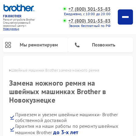
+7 (800) 301-55-83
Ежедневно, с 10:00 до 20:00
FIX-BROTHER
+7 (800) 301-55-83
Ремонт устройств Brother
Специализированный
Звонок бесплатный по РФ
cервисный центр г.
Новокузнецк
Мы ремонтируем
Позвонить
нецке
Швейные машинки Brother замена ножного ремня
Замена ножного ремня на
швейных машинках Brother в
Новокузнецке
Ремонт распошивальных машин Brother
Ремонт вышивальных машин Brother
Привезем и увезем швейные машинки- Brother
собственной доставкой
Гарантия на наши работы по ремонту швейных
до 3-х лет
машинок Brother