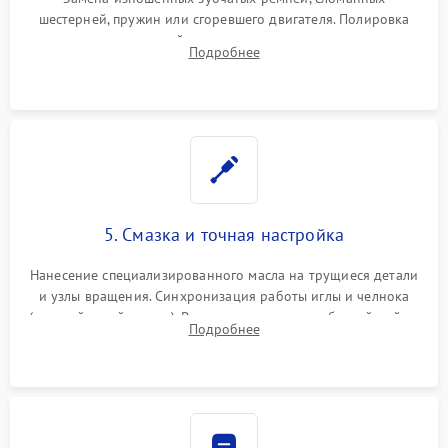
шестерней, пружин или сгоревшего двигателя. Полировка
челночного устройства для устранения заусенцев.
Подробнее
Восстановление контактов в педали и пайка элементов на
плате электронных швейных машин.
5. Смазка и точная настройка
Нанесение специализированного масла на трущиеся детали
и узлы вращения. Синхронизация работы иглы и челнока
(настройка таймингов). Регулировка высоты зубчатой рейки,
Подробнее
центровка игловодителя и калибровка натяжителей верхней
и нижней нити.