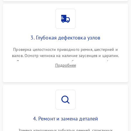
3. Глубокая дефектовка узлов
Проверка целостности приводного ремня, шестерней и
валов. Осмотр челнока на наличие заусенцев и царапин.
Диагностика электромотора, блока управления (для
Подробнее
компьютерных машин), нитевдевателя и механизма
продвижения ткани (зубчатой рейки).
4. Ремонт и замена деталей
Замена изношенных зубчатых ремней, сломанных